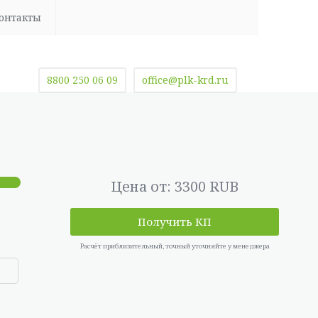
онтакты
8800 250 06 09
office@plk-krd.ru
Цена от: 3300 RUB
Получить КП
Расчёт приблизительный, точный уточняйте у менеджера